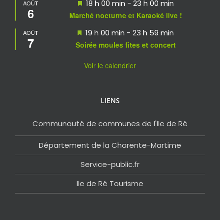
Mis
18 h 00 min
-
23 h 00 min
AOÛT
6
en
Marché nocturne et Karaoké live !
avant
Mis
19 h 00 min
-
23 h 59 min
AOÛT
7
en
Soirée moules fites et concert
avant
Voir le calendrier
LIENS
Communauté de communes de l'Ile de Ré
Département de la Charente-Martime
Service-public.fr
Ile de Ré Tourisme