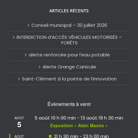
ARTICLES RÉCENTS
Conseil municipal – 30 juillet 2026
INTERDICTION d’ACCÈS VÉHICULES MOTORISÉS –
FORÊTS
alerte renforcée pour l’eau potable
Alerte Orange Canicule
Saint-Clément à la pointe de l’innovation
Évènements à venir
5 août 10 h 00 min
-
13 août 19 h 30 min
AOÛT
5
Exposition « Alain Mastio »
Mis
21 h 30 min
-
23 h 00 min
AOÛT