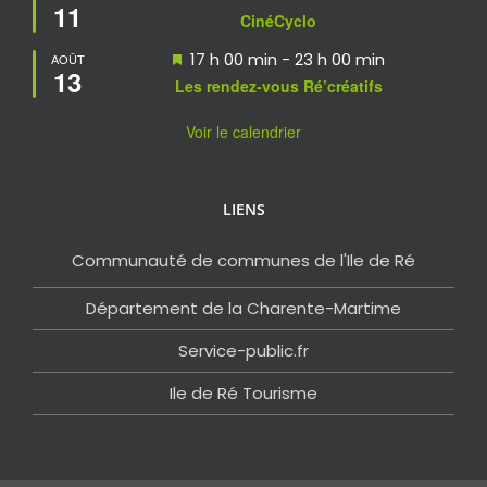
11
en
CinéCyclo
avant
Mis
17 h 00 min
-
23 h 00 min
AOÛT
13
en
Les rendez-vous Ré’créatifs
avant
Voir le calendrier
LIENS
Communauté de communes de l'Ile de Ré
Département de la Charente-Martime
Service-public.fr
Ile de Ré Tourisme