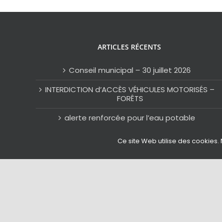
ARTICLES RÉCENTS
Conseil municipal – 30 juillet 2026
INTERDICTION d’ACCÈS VÉHICULES MOTORISÉS –
FORÊTS
alerte renforcée pour l’eau potable
Alerte Orange Canicule
Ce site Web utilise des cookies. 
Saint-Clément à la pointe de l’innovation
Copyright 2020-2025 | © Mairie de Saint-Clément-des-Bal