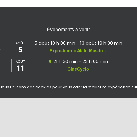
Évènements à venir
5 août 10 h 00 min
-
13 août 19 h 30 min
AOÛT
5
Exposition « Alain Mastio »
Mis
21 h 30 min
-
23 h 00 min
AOÛT
11
en
CinéCyclo
avant
Mis
17 h 00 min
-
23 h 00 min
AOÛT
13
en
Nous utilisons des cookies pour vous offrir la meilleure expérience su
Les rendez-vous Ré’créatifs
avant
Voir le calendrier
eines - 05 46 29 42 02 -
Mentions légales