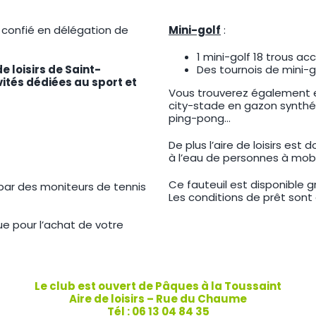
confié en délégation de
Mini-golf
:
1 mini-golf 18 trous ac
e loisirs de Saint-
Des tournois de mini-g
tés dédiées au sport et
Vous trouverez également e
city-stade en gazon synthét
ping-pong…
De plus l’aire de loisirs est 
à l’eau de personnes à mobil
Ce fauteuil est disponible 
 par des moniteurs de tennis
Les conditions de prêt sont 
e pour l’achat de votre
Le club est ouvert de Pâques à la Toussaint
Aire de loisirs – Rue du Chaume
Tél : 06 13 04 84 35