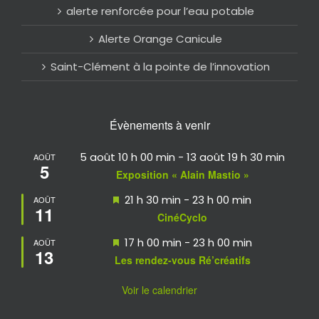
alerte renforcée pour l’eau potable
Alerte Orange Canicule
Saint-Clément à la pointe de l’innovation
Évènements à venir
5 août 10 h 00 min
-
13 août 19 h 30 min
AOÛT
5
Exposition « Alain Mastio »
Mis
21 h 30 min
-
23 h 00 min
AOÛT
11
en
CinéCyclo
avant
Mis
17 h 00 min
-
23 h 00 min
AOÛT
13
en
Les rendez-vous Ré’créatifs
avant
Voir le calendrier