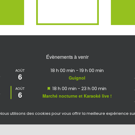
Évènements à venir
18 h 00 min
-
19 h 00 min
AOÛT
6
Guignol
Mis
18 h 00 min
-
23 h 00 min
AOÛT
6
en
Marché nocturne et Karaoké live !
avant
Mis
19 h 00 min
-
23 h 59 min
AOÛT
7
en
Nous utilisons des cookies pour vous offrir la meilleure expérience su
Soirée moules fites et concert
avant
Voir le calendrier