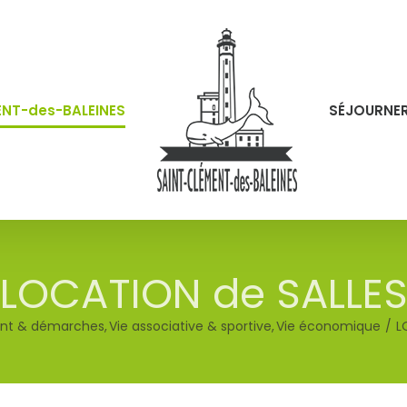
ENT-des-BALEINES
SÉJOURNE
LOCATION de SALLE
nt & démarches
Vie associative & sportive
Vie économique
L