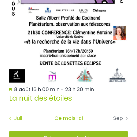
Mis
8 août 16 h 00 min
-
23 h 30 min
en
La nuit des étoiles
avant
Juil
Ce mois-ci
Sep