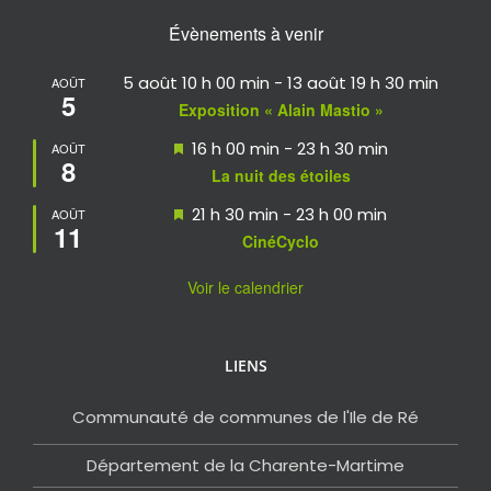
Évènements à venir
5 août 10 h 00 min
-
13 août 19 h 30 min
AOÛT
5
Exposition « Alain Mastio »
Mis
16 h 00 min
-
23 h 30 min
AOÛT
8
en
La nuit des étoiles
avant
Mis
21 h 30 min
-
23 h 00 min
AOÛT
11
en
CinéCyclo
avant
Voir le calendrier
LIENS
Communauté de communes de l'Ile de Ré
Département de la Charente-Martime