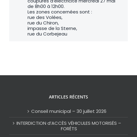
coupures d’électricité mercredi 27 mai
de 8h00 à 12h00.
Les zones concernées sont :
rue des Volées,
rue du Chiron,
impasse de la Sterne,
rue du Corbejeau
ARTICLES RÉCENTS
Conseil municipal – 30 juillet 2026
INTERDICTION d’ACCÈS VÉHICULES MOTORISÉS –
FORÊTS