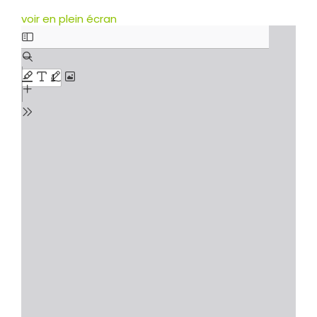
voir en plein écran
Skip
to
PDF
content