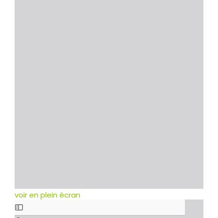
voir en plein écran
Skip
to