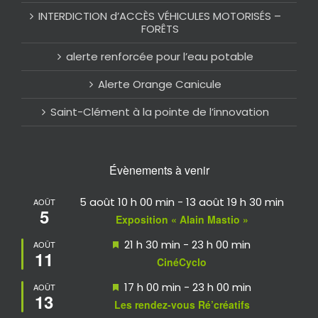
INTERDICTION d’ACCÈS VÉHICULES MOTORISÉS –
FORÊTS
alerte renforcée pour l’eau potable
Alerte Orange Canicule
Saint-Clément à la pointe de l’innovation
Évènements à venir
5 août 10 h 00 min
-
13 août 19 h 30 min
AOÛT
5
Exposition « Alain Mastio »
Mis
21 h 30 min
-
23 h 00 min
AOÛT
11
en
CinéCyclo
avant
Mis
17 h 00 min
-
23 h 00 min
AOÛT
13
en
Les rendez-vous Ré’créatifs
avant