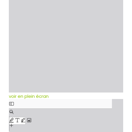
voir en plein écran
Skip
to
PDF
content