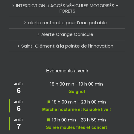
INTERDICTION d’ACCÈS VÉHICULES MOTORISÉS –
FORÊTS
alerte renforcée pour l’eau potable
Alerte Orange Canicule
Saint-Clément à la pointe de l’innovation
Évènements à venir
18 h 00 min
-
19 h 00 min
AOÛT
6
Guignol
Mis
18 h 00 min
-
23 h 00 min
AOÛT
6
en
Marché nocturne et Karaoké live !
avant
Mis
19 h 00 min
-
23 h 59 min
AOÛT
7
en
Soirée moules fites et concert
avant