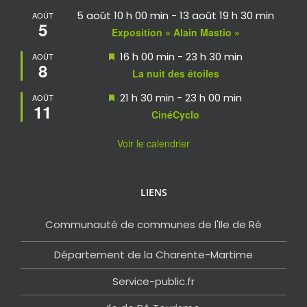
5 août 10 h 00 min
-
13 août 19 h 30 min
AOÛT
5
Exposition « Alain Mastio »
Mis
16 h 00 min
-
23 h 30 min
AOÛT
8
en
La nuit des étoiles
avant
Mis
21 h 30 min
-
23 h 00 min
AOÛT
11
en
CinéCyclo
avant
Voir le calendrier
LIENS
Communauté de communes de l'Ile de Ré
Département de la Charente-Martime
Service-public.fr