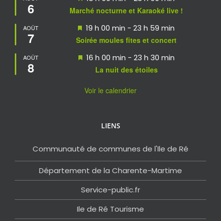
6
en
Marché nocturne et Karaoké live !
avant
Mis
19 h 00 min
-
23 h 59 min
AOÛT
7
en
Soirée moules fites et concert
avant
Mis
16 h 00 min
-
23 h 30 min
AOÛT
8
en
La nuit des étoiles
avant
Voir le calendrier
LIENS
Communauté de communes de l'Ile de Ré
Département de la Charente-Martime
Service-public.fr
Ile de Ré Tourisme