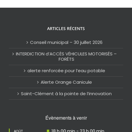
ARTICLES RÉCENTS
Conseil municipal – 30 juillet 2026
INTERDICTION d’ACCÈS VÉHICULES MOTORISÉS –
FORÊTS
alerte renforcée pour l’eau potable
Alerte Orange Canicule
Saint-Clément à la pointe de l’innovation
Évènements à venir
Mis
18 h 00 min
-
23 h 00 min
AOÛT