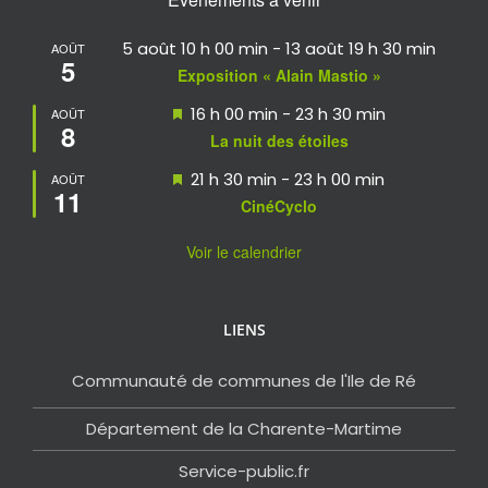
5 août 10 h 00 min
-
13 août 19 h 30 min
AOÛT
5
Exposition « Alain Mastio »
Mis
16 h 00 min
-
23 h 30 min
AOÛT
8
en
La nuit des étoiles
avant
Mis
21 h 30 min
-
23 h 00 min
AOÛT
11
en
CinéCyclo
avant
Voir le calendrier
LIENS
Communauté de communes de l'Ile de Ré
Département de la Charente-Martime
Service-public.fr