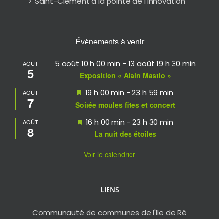
Saint-Clément à la pointe de l’innovation
Évènements à venir
5 août 10 h 00 min
-
13 août 19 h 30 min
AOÛT
5
Exposition « Alain Mastio »
Mis
19 h 00 min
-
23 h 59 min
AOÛT
7
en
Soirée moules fites et concert
avant
Mis
16 h 00 min
-
23 h 30 min
AOÛT
8
en
La nuit des étoiles
avant
Voir le calendrier
LIENS
Communauté de communes de l'Ile de Ré