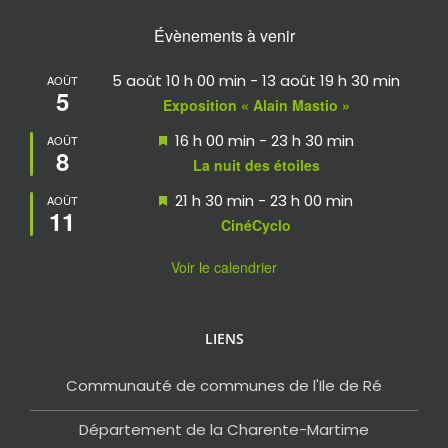
Évènements à venir
5 août 10 h 00 min
-
13 août 19 h 30 min
AOÛT
5
Exposition « Alain Mastio »
Mis
16 h 00 min
-
23 h 30 min
AOÛT
8
en
La nuit des étoiles
avant
Mis
21 h 30 min
-
23 h 00 min
AOÛT
11
en
CinéCyclo
avant
Voir le calendrier
LIENS
Communauté de communes de l'Ile de Ré
Département de la Charente-Martime