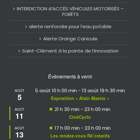
INTERDICTION d’ACCÈS VÉHICULES MOTORISÉS –
FORÊTS
alerte renforcée pour l’eau potable
Alerte Orange Canicule
Saint-Clément à la pointe de l’innovation
Évènements à venir
5 août 10 h 00 min
-
13 août 19 h 30 min
AOÛT
5
Exposition « Alain Mastio »
Mis
21 h 30 min
-
23 h 00 min
AOÛT
11
en
CinéCyclo
avant
Mis
17 h 00 min
-
23 h 00 min
AOÛT
13
en
Les rendez-vous Ré’créatifs
avant