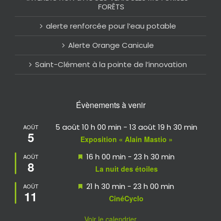
FORÊTS
alerte renforcée pour l’eau potable
Alerte Orange Canicule
Saint-Clément à la pointe de l’innovation
Évènements à venir
5 août 10 h 00 min
-
13 août 19 h 30 min
AOÛT
5
Exposition « Alain Mastio »
Mis
16 h 00 min
-
23 h 30 min
AOÛT
8
en
La nuit des étoiles
avant
Mis
21 h 30 min
-
23 h 00 min
AOÛT
11
en
CinéCyclo
avant
Voir le calendrier