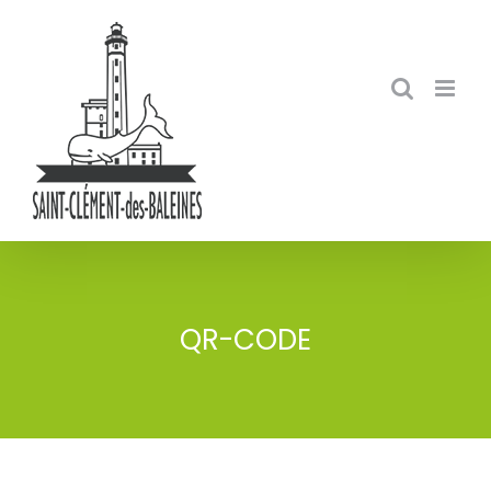
Skip
to
content
QR-CODE