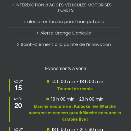
INTERDICTION d’ACCÈS VÉHICULES MOTORISÉS –
FORÊTS
alerte renforcée pour l’eau potable
Alerte Orange Canicule
Saint-Clément à la pointe de l’innovation
Évènements à venir
Mis
14 h 00 min
-
18 h 00 min
AOÛT
15
en
Tournoi de tennis
avant
Mis
18 h 00 min
-
23 h 00 min
AOÛT
20
en
Marché nocturne et Karaoké live !Marché
avant
nocturne et concert gratuitMarché nocturne et
Karaoké live !
Mis
18 h 00 min
-
21 h 30 min
AOÛT