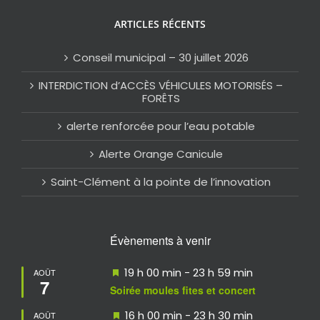
ARTICLES RÉCENTS
Conseil municipal – 30 juillet 2026
INTERDICTION d’ACCÈS VÉHICULES MOTORISÉS –
FORÊTS
alerte renforcée pour l’eau potable
Alerte Orange Canicule
Saint-Clément à la pointe de l’innovation
Évènements à venir
Mis
19 h 00 min
-
23 h 59 min
AOÛT
7
en
Soirée moules fites et concert
avant
Mis
16 h 00 min
-
23 h 30 min
AOÛT