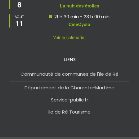
8
en
La nuit des étoiles
avant
Mis
21 h 30 min
-
23 h 00 min
AOÛT
11
en
CinéCyclo
avant
Voir le calendrier
LIENS
Communauté de communes de l'Ile de Ré
Département de la Charente-Martime
Service-public.fr
Ile de Ré Tourisme