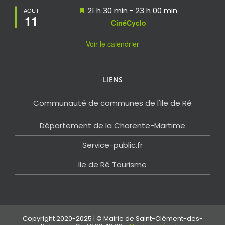
Mis
21 h 30 min
-
23 h 00 min
AOÛT
11
en
CinéCyclo
avant
Voir le calendrier
LIENS
Communauté de communes de l'Ile de Ré
Département de la Charente-Martime
Service-public.fr
Ile de Ré Tourisme
Copyright 2020-2025 | © Mairie de Saint-Clément-des-