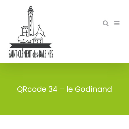
Skip
to
content
QRcode 34 – le Godinand