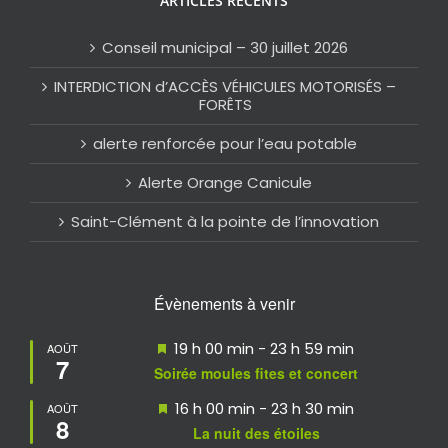
ARTICLES RÉCENTS
Conseil municipal – 30 juillet 2026
INTERDICTION d’ACCÈS VÉHICULES MOTORISÉS –
FORÊTS
alerte renforcée pour l’eau potable
Alerte Orange Canicule
Saint-Clément à la pointe de l’innovation
Évènements à venir
Mis
19 h 00 min
-
23 h 59 min
AOÛT
7
en
Soirée moules fites et concert
avant
Mis
16 h 00 min
-
23 h 30 min
AOÛT
8
en
La nuit des étoiles
avant