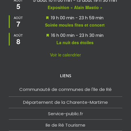
5 août 10 h 00 min
-
13 août 19 h 30 min
5
Exposition « Alain Mastio »
Mis
19 h 00 min
-
23 h 59 min
AOÛT
7
en
Soirée moules fites et concert
avant
Mis
16 h 00 min
-
23 h 30 min
AOÛT
8
en
La nuit des étoiles
avant
Voir le calendrier
LIENS
Communauté de communes de l'Ile de Ré
Département de la Charente-Martime
Service-public.fr
Ile de Ré Tourisme