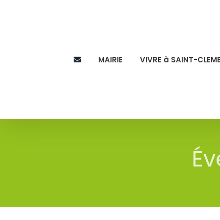
Skip
to
content
MAIRIE
VIVRE à SAINT-CLEM
Év