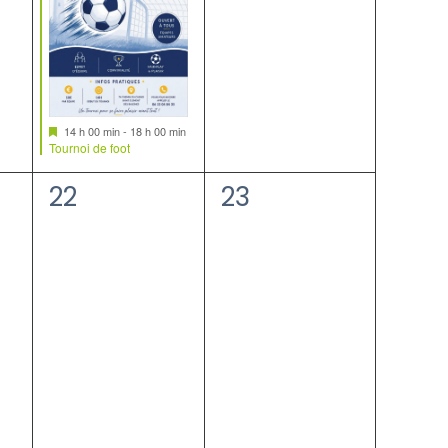
Mis
14 h 00 min
-
18 h 00 min
en
Tournoi de foot
avant
0
0
22
23
nt,
évènement,
évènement,