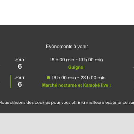
Évènements à venir
18 h 00 min
-
19 h 00 min
AOÛT
6
Guignol
Mis
18 h 00 min
-
23 h 00 min
AOÛT
6
en
Marché nocturne et Karaoké live !
avant
Mis
19 h 00 min
-
23 h 59 min
AOÛT
7
en
Nous utilisons des cookies pour vous offrir la meilleure expérience su
Soirée moules fites et concert
avant
Voir le calendrier