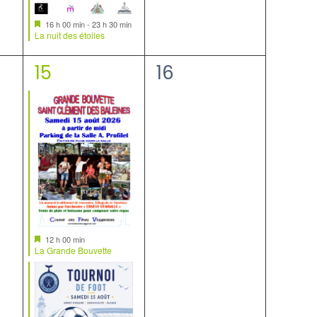
Mis
16 h 00 min
-
23 h 30 min
en
La nuit des étoiles
avant
2
0
15
16
nt,
évènements,
évènement,
Mis
12 h 00 min
en
La Grande Bouvette
avant