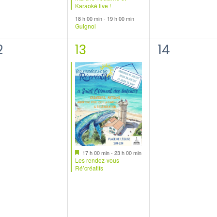
avant
Karaoké live !
18 h 00 min
-
19 h 00 min
Guignol
1
0
2
13
14
vènement,
évènement,
évèneme
Mis
17 h 00 min
-
23 h 00 min
en
Les rendez-vous
avant
Ré’créatifs