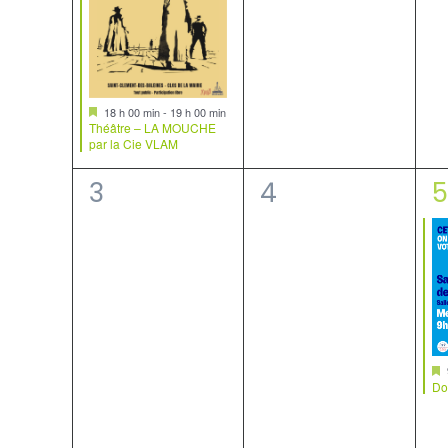
Mis
18 h 00 min
-
19 h 00 min
en
Théâtre – LA MOUCHE
avant
par la Cie VLAM
0
0
1
3
4
5
évènement,
évènement,
é
Do