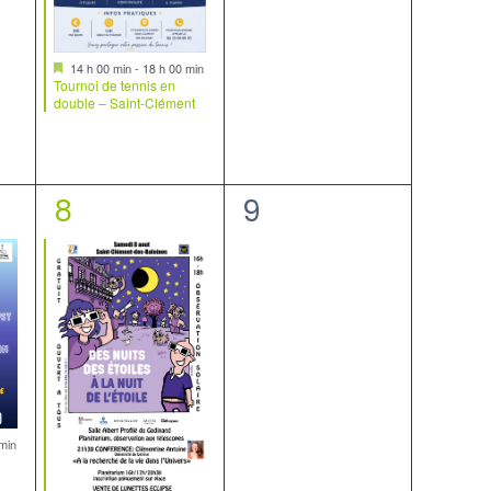
Mis
14 h 00 min
-
18 h 00 min
en
Tournoi de tennis en
avant
double – Saint-Clément
1
0
8
9
nt,
évènement,
évènement,
min