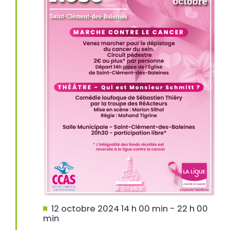
Mis
12 octobre 2024 14 h 00 min
-
22 h 00
en
min
avant