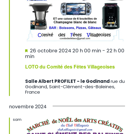
Mis
26 octobre 2024 20 h 00 min
-
22 h 00
en
min
avant
LOTO du Comité des Fêtes Villageoises
Salle Albert PROFILET - le Godinand
rue du
Godinand, Saint-Clément-des-Baleines,
France
novembre 2024
sam
30