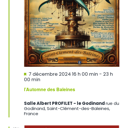
Mis
7 décembre 2024 16 h 00 min
-
23 h
en
00 min
avant
l’Automne des Baleines
Salle Albert PROFILET - le Godinand
rue du
Godinand, Saint-Clément-des-Baleines,
France