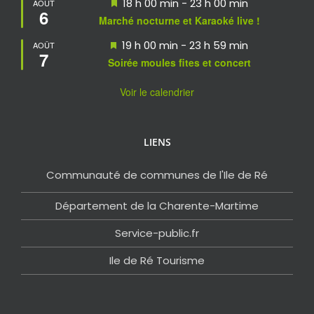
Mis
18 h 00 min
-
23 h 00 min
AOÛT
6
en
Marché nocturne et Karaoké live !
avant
Mis
19 h 00 min
-
23 h 59 min
AOÛT
7
en
Soirée moules fites et concert
avant
Voir le calendrier
LIENS
Communauté de communes de l'Ile de Ré
Département de la Charente-Martime
Service-public.fr
Ile de Ré Tourisme