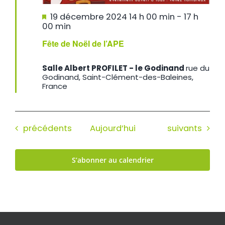
Mis
19 décembre 2024 14 h 00 min
-
17 h
en
00 min
avant
Fête de Noël de l’APE
Salle Albert PROFILET - le Godinand
rue du
Godinand, Saint-Clément-des-Baleines,
France
Évènements
Évènements
précédents
Aujourd’hui
suivants
S’abonner au calendrier