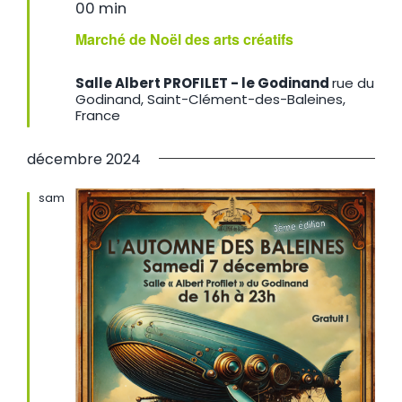
en
00 min
avant
Marché de Noël des arts créatifs
Salle Albert PROFILET - le Godinand
rue du
Godinand, Saint-Clément-des-Baleines,
France
décembre 2024
sam
7