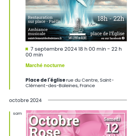
Mis
7 septembre 2024 18 h 00 min
-
22 h
en
00 min
avant
Marché nocturne
Place de l'église
rue du Centre, Saint-
Clément-des-Baleines, France
octobre 2024
sam
12