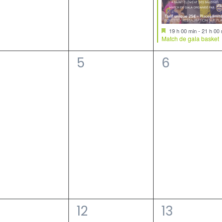
Mis
19 h 00 min
-
21 h 00 
en
Match de gala basket
avant
0
0
4
5
6
vènement,
évènement,
évèneme
0
0
12
13