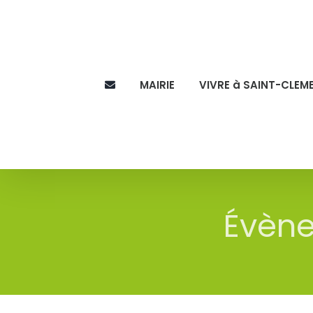
Skip
to
content
MAIRIE
VIVRE à SAINT-CLEM
Évène