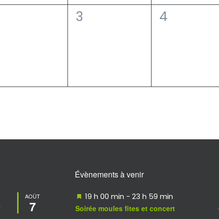
0
0
3
4
vènement,
évènement,
évèneme
Évènements à venir
Mis
19 h 00 min
-
23 h 59 min
AOÛT
7
en
Soirée moules fites et concert
avant